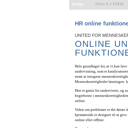
Billede
X
af
TOTAL
Forrige
HR online funktion
UNITED FOR MENNESKE
ONLINE U
FUNKTION
Hele grundlaget for, at vi kan lav
undervisning, som er katalysatoren
nemt at integrere menneskerettighe
Menneskerettigheder løsningen: h
Den er gratis for undervisere, og u
begreberne i menneskerettighederne
online.
Viden om problemet er det første skr
hjemmeside er designet til at giv
online eller offline.