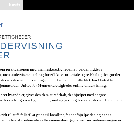
Næste
er
RETTIGHEDER
NDERVISNING
ER
e om på situationen med menneskerettighederne i verden ligger i
; men undervisere har brug for effektivt materiale og redskaber, der gør det
derne i deres undervisningsplaner. Fordi det er tilfældet, har United for
jemmesiden United for Menneskerettigheder online undervisning.
anset hvor de er, giver den dem et redskab, der hjælper med at gøre
 levende og virkelige i hjerte, sind og gerning hos dem, der studerer emnet
idt til at få folk til at gribe til handling for at afhjælpe det, og denne
e den viden til studerende i alle sammenhænge, uanset om undervisningen er